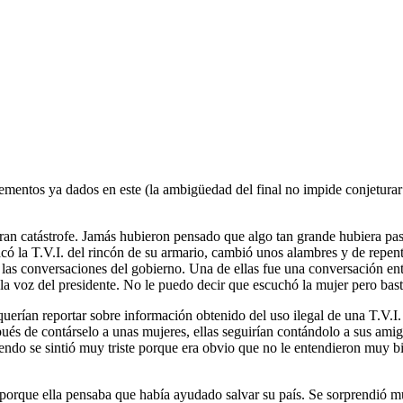
elementos ya dados en este (la ambigüedad del final no impide conjeturar
gran catástrofe. Jamás hubieron pensado que algo tan grande hubiera pas
có la T.V.I. del rincón de su armario, cambió unos alambres y de repen
las conversaciones del gobierno. Una de ellas fue una conversación entre
 la voz del presidente. No le puedo decir que escuchó la mujer pero bast
querían reportar sobre información obtenido del uso ilegal de una T.V.I
ués de contárselo a unas mujeres, ellas seguirían contándolo a sus amig
endo se sintió muy triste porque era obvio que no le entendieron muy bie
orque ella pensaba que había ayudado salvar su país. Se sorprendió mu