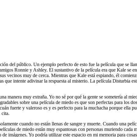
ón del público. Un ejemplo perfecto de esto fue la película que se llam
s amigos Ronnie y Ashley. El sustantivo de la película era que Kale se e
sus vecinos muy de cerca. Mientras que Kale está espiando, él comienzo 
as que intente adivinar la respuesta al misterio. La película Disturbia
na manera muy extraña. Yo no sé por qué la gente se sometería al miedo
gradables sobre una película de miedo es que son perfectas para los dos 
n fuerte y valeroso es y es perfecto para la muchacha porque ella pued
cita.
solamente cuando no están llenas de sangre y muerte. Cuando una pelíc
películas de miedo están muy espantosas con personas muriendo cada 
 de imágenes. Yo podría utilizar este espacio en mi memoria para cosas