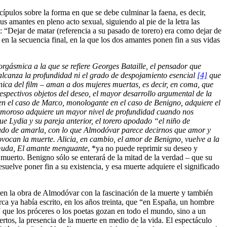
cípulos sobre la forma en que se debe culminar la faena, es decir,
s amantes en pleno acto sexual, siguiendo al pie de la letra las
 “Dejar de matar (referencia a su pasado de torero) era como dejar de
en la secuencia final, en la que los dos amantes ponen fin a sus vidas
orgásmica a la que se refiere Georges Bataille, el pensador que
a alcanza la profundidad ni el grado de despojamiento esencial
[4]
que
ica del film – aman a dos mujeres muertas, es decir, en coma, que
espectivos objetos del deseo, el mayor desarrollo argumental de la
en el caso de Marco, monologante en el caso de Benigno, adquiere el
o amoroso adquiere un mayor nivel de profundidad cuando nos
 Lydia y su pareja anterior, el torero apodado “el niño de
jado de amarla, con lo que Almodóvar parece decirnos que amor y
rovocan la muerte. Alicia, en cambio, el amor de Benigno, vuelve a la
a muda, El amante menguante
, *ya no puede reprimir su deseo y
 muerto. Benigno sólo se enterará de la mitad de la verdad – que su
suelve poner fin a su existencia, y esa muerte adquiere el significado
te en la obra de Almodóvar con la fascinación de la muerte y también
rca ya había escrito, en los años treinta, que “en España, un hombre
 que los próceres o los poetas gozan en todo el mundo, sino a un
uertos, la presencia de la muerte en medio de la vida. El espectáculo