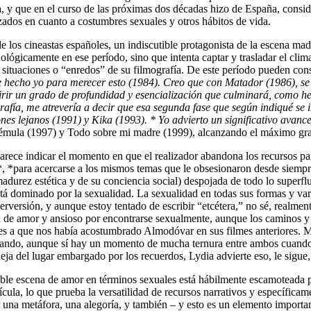
a
, y que en el curso de las próximas dos décadas hizo de España, consi
nzados en cuanto a costumbres sexuales y otros hábitos de vida.
 los cineastas españoles, un indiscutible protagonista de la escena mad
nológicamente en ese período, sino que intenta captar y trasladar el clima
as situaciones o “enredos” de su filmografía. De este período pueden c
e hecho yo para merecer esto (1984)
.
Creo que con Matador (1986), se i
ir un grado de profundidad y esencialización que culminará, como he 
afía, me atrevería a decir que esa segunda fase que según indiqué se 
nes lejanos (1991) y Kika (1993)
. * Yo advierto un significativo avanc
rémula (1997) y Todo sobre mi madre (1999), alcanzando el máximo gra
rece indicar el momento en que el realizador abandona los recursos par
, *para acercarse a los mismos temas que le obsesionaron desde siempr
urez estética y de su conciencia social) despojada de todo lo superfluo
á dominado por la sexualidad. La sexualidad en todas sus formas y vari
versión, y aunque estoy tentado de escribir “etcétera,” no sé, realment
 de amor y ansioso por encontrarse sexualmente, aunque los caminos y 
s a que nos había acostumbrado Almodóvar en sus filmes anteriores. Mar
lando, aunque sí hay un momento de mucha ternura entre ambos cuando 
eja del lugar embargado por los recuerdos, Lydia advierte eso, le sigue, y
sible escena de amor en términos sexuales está hábilmente escamoteada p
cula, lo que prueba la versatilidad de recursos narrativos y específicam
e una metáfora, una alegoría, y también – y esto es un elemento importa