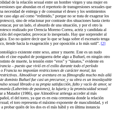
ibilidad de la relación sexual entre un hombre virgen y una mujer en
versiones que abundan en el repertorio de transgresiones sexuales que
na necesidad de entrega y de consumar el deseo y los sentimientos
ste caso algo así como “redimido,” porque no se trata de exagerar los
rotesco), sino de relacionar por contraste dos situaciones hasta cierto
acar, por un lado, el absurdo de una situación, y por el otro la
rotesco realizado por Orencia Moreno Correa, actriz y candidata al
ención del espectador, provocar lo inesperado. Hay que sorprender al
ágica. Eso no quiere decir que lo que se haga sobre el escenario tenga
ico, tiende hacia la exageración y por oposición a lo más sutil”.
[2]
ntológico existente entre sexo, amor y muerte. Este es un nudo
todo el cine español de postguerra debe algo a Buñuel, en ningún otro
stinto de muerte, la tensión entre “eros” y “tánatos,” evidente en
ancia – puesto que vivió en el exilio durante todo el período
o o Francia no imponían restricciones de carácter moral, las
e restrictivas. Almodóvar se aventura en su filmografía mucho más allá
ste dominio Buñuel fue casi un precursor, y su obra es un insoslayable
lso sexual librado a su propia satisfacción, falto y vacío de amor, se
omanía (Laberinto de pasiones), la lujuria y la promiscuidad sexual
legar a Matador (1986), que Almodóvar arriesga acceder al más
pañol, el del toreo, ya que es en esta ceremonia donde la relación
sexual; el toro representa el máximo exponente de masculinidad, y el
a probar quién de los dos es el más hábil y en última instancia