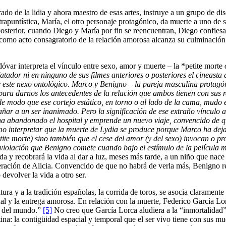
do de la lidia y ahora maestro de esas artes, instruye a un grupo de dis
apuntística, María, el otro personaje protagónico, da muerte a uno de su
osterior, cuando Diego y María por fin se reencuentran, Diego confiesa:
xo como acto consagratorio de la relación amorosa alcanza su culminación 
var interpreta el vínculo entre sexo, amor y muerte – la *petite morte
Matador ni en ninguno de sus filmes anteriores o posteriores el cineast
e este nexo ontológico. Marco y Benigno – la pareja masculina protagón
ara darnos los antecedentes de la relación que ambos tienen con sus r
 modo que ese cortejo estático, en torno o al lado de la cama, mudo 
mpañar a un ser inanimado. Pero la significación de ese extraño víncul
 abandonado el hospital y emprende un nuevo viaje, convencido de que
mo interpretar que la muerte de Lydia se produce porque Marco ha de
tite morte
) sino también que el cese del amor (y del sexo) invocan o p
a violación que Benigno comete cuando bajo el estímulo de la películ
a y recobrará la vida al dar a luz, meses más tarde, a un niño que nace
peración de Alicia. Convencido de que no habrá de verla más, Benigno re
 devolver la vida a otro ser.
tura y a la tradición españolas, la corrida de toros, se asocia claramen
ual y la entrega amorosa. En relación con la muerte, Federico García Lo
e del mundo.”
[5]
No creo que García Lorca aludiera a la “inmortalidad”
atina: la contigüidad espacial y temporal que el ser vivo tiene con sus m