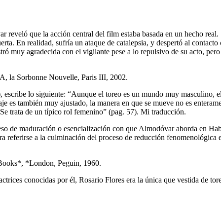
r reveló que la acción central del film estaba basada en un hecho real.
a. En realidad, sufría un ataque de catalepsia, y despertó al contacto c
ró muy agradecida con el vigilante pese a lo repulsivo de su acto, pero
, la Sorbonne Nouvelle, Paris III, 2002.
escribe lo siguiente: “Aunque el toreo es un mundo muy masculino, el 
raje es también muy ajustado, la manera en que se mueve no es enterame
e. Se trata de un típico rol femenino” (pag. 57). Mi traducción.
eso de maduración o esencialización con que Almodóvar aborda en Hable 
a referirse a la culminación del proceso de reducción fenomenológica
n Books*, *London, Peguin, 1960.
ctrices conocidas por él, Rosario Flores era la única que vestida de tor