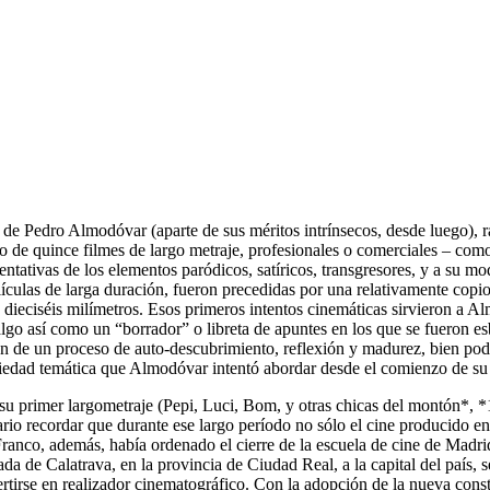
 de Pedro Almodóvar (aparte de sus méritos intrínsecos, desde luego), r
unto de quince filmes de largo metraje, profesionales o comerciales – c
sentativas de los elementos paródicos, satíricos, transgresores, y a su 
elículas de larga duración, fueron precedidas por una relativamente cop
en dieciséis milímetros. Esos primeros intentos cinemáticas sirvieron 
 algo así como un “borrador” o libreta de apuntes en los que se fueron 
ón de un proceso de auto-descubrimiento, reflexión y madurez, bien po
riedad temática que Almodóvar intentó abordar desde el comienzo de su c
u primer largometraje (Pepi, Luci, Bom, y otras chicas del montón*, 
sario recordar que durante ese largo período no sólo el cine producido e
 Franco, además, había ordenado el cierre de la escuela de cine de Madr
a de Calatrava, en la provincia de Ciudad Real, a la capital del país, s
ertirse en realizador cinematográfico. Con la adopción de la nueva cons