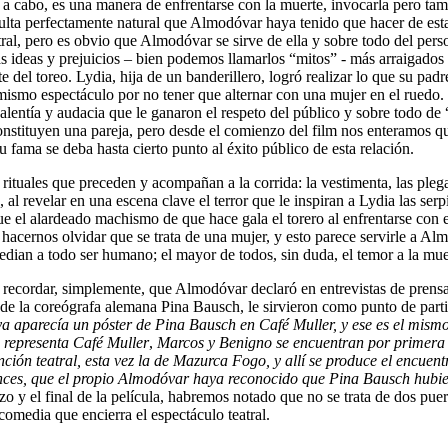
 a cabo, es una manera de enfrentarse con la muerte, invocarla pero tamb
sulta perfectamente natural que Almodóvar haya tenido que hacer de esta 
tral, pero es obvio que Almodóvar se sirve de ella y sobre todo del pers
s ideas y prejuicios – bien podemos llamarlos “mitos” - más arraigados 
e del toreo. Lydia, hija de un banderillero, logró realizar lo que su pa
l mismo espectáculo por no tener que alternar con una mujer en el ruedo.
lentía y audacia que le ganaron el respeto del público y sobre todo de “
stituyen una pareja, pero desde el comienzo del film nos enteramos que 
 fama se deba hasta cierto punto al éxito público de esta relación.
uales que preceden y acompañan a la corrida: la vestimenta, las plegari
, al revelar en una escena clave el terror que le inspiran a Lydia las s
ue el alardeado machismo de que hace gala el torero al enfrentarse con e
acernos olvidar que se trata de una mujer, y esto parece servirle a Almo
ian a todo ser humano; el mayor de todos, sin duda, el temor a la mue
recordar, simplemente, que Almodóvar declaró en entrevistas de prensa 
 la coreógrafa alemana Pina Bausch, le sirvieron como punto de partida
 aparecía un póster de Pina Bausch en Café Muller, y ese es el mismo
e representa Café Muller
,
Marcos y Benigno se encuentran por primera v
ión teatral, esta vez la de Mazurca Fogo, y allí se produce el encuentr
es, que el propio Almodóvar haya reconocido que Pina Bausch hubiese c
y el final de la película, habremos notado que no se trata de dos puerta
 comedia que encierra el espectáculo teatral.