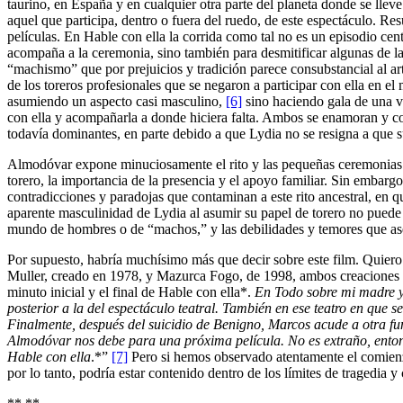
taurino, en España y en cualquier otra parte del planeta donde se lleve
aquel que participa, dentro o fuera del ruedo, de este espectáculo. Re
películas. En Hable con ella la corrida como tal no es un episodio cen
acompaña a la ceremonia, sino también para desmitificar algunas de la
“machismo” que por prejuicios y tradición parece consubstancial al art
de los toreros profesionales que se negaron a participar con ella en e
asumiendo un aspecto casi masculino,
[6]
sino haciendo gala de una va
con ella y acompañarla a donde hiciera falta. Ambos se enamoran y con
todavía dominantes, en parte debido a que Lydia no se resigna a que su
Almodóvar expone minuciosamente el rito y las pequeñas ceremonias rit
torero, la importancia de la presencia y el apoyo familiar. Sin embargo
contradicciones y paradojas que contaminan a este rito ancestral, en q
aparente masculinidad de Lydia al asumir su papel de torero no puede h
mundo de hombres o de “machos,” y las debilidades y temores que ased
Por supuesto, habría muchísimo más que decir sobre este film. Quiero 
Muller, creado en 1978, y Mazurca Fogo, de 1998, ambos creaciones de
minuto inicial y el final de Hable con ella*.
En Todo sobre mi madre ya
posterior a la del espectáculo teatral. También en ese teatro en que s
Finalmente, después del suicidio de Benigno, Marcos acude a otra func
Almodóvar nos debe para una próxima película. No es extraño, entonc
Hable con ella
.*”
[7]
Pero si hemos observado atentamente el comienzo 
por lo tanto, podría estar contenido dentro de los límites de tragedia y