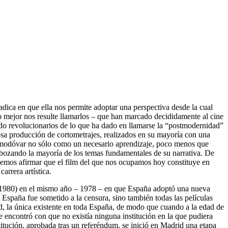
adica en que ella nos permite adoptar una perspectiva desde la cual
omo mejor nos resulte llamarlos – que han marcado decididamente al cine
modo revolucionarios de lo que ha dado en llamarse la “postmodernidad”
iosa producción de cortometrajes, realizados en su mayoría con una
a Almodóvar no sólo como un necesario aprendizaje, poco menos que
esbozando la mayoría de los temas fundamentales de su narrativa. De
demos afirmar que el film del que nos ocupamos hoy constituye en
arrera artística.
*1980) en el mismo año – 1978 – en que España adoptó una nueva
n España fue sometido a la censura, sino también todas las películas
id, la única existente en toda España, de modo que cuando a la edad de
e encontró con que no existía ninguna institución en la que pudiera
titución, aprobada tras un referéndum, se inició en Madrid una etapa