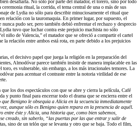
ién desafiarla. No sólo por parte del matador, el torero, sino por todo
ceremonia ritual, la corrida, el tema central de una o más de sus
onaje de Lydia no sólo para describir minuciosamente el ritual que
en relación con la tauromaquia. En primer lugar, por supuesto, el
dre nunca pudo ser, pero también debió enfrentar el rechazo y desprecio
 Lydia tuvo que luchar contra este prejuicio machista no sólo
el niño de Valencia,” el matador que se ofreció a compartir el cartel
la relación entre ambos está rota, en parte debido a los prejuicios
as, el decisivo papel que juega la religión en la preparación del
erpientes, Almodóvar parece también insistir de manera implacable en las
l toro, es vulnerable, sin embargo, a los más irracionales temores. La
dóvar para acentuar el contraste entre la notoria virilidad de ese
rte.
que los dos espectáculos con que se abre y cierra la película, Café
 y punto final para encerrar todo el drama que se encierra entre el
 que Benigno le obsequia a Alicia en la secuencia inmediatamente
ez, aunque sólo es Benigno quien repara en la presencia de aquél.
o entre éste y Alicia, una historia que, como bien sabemos,
reado, sin saberlo, “las puertas por las que entrar y salir de
s, sino de un telón que se levanta y otro que se baja. Todo el film,