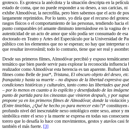
grotesco. Es grotesca la anécdota y la situación descripta en la pelíc
estado de coma, que no puede responder a su deseo, a sus caricias, ni 
exhibe Almodóvar, la necrofilia, pero bien sabemos que el acto de po
largamente reprimidos. Por lo tanto, yo diría que el recurso del grote
rasgos físicos o el comportamiento de las personas, tendiendo hacia el 
punto comparables (el amante diminuto internándose en la vagina de su
autenticidad de un acto de amor que sólo podía ser consumado de esa m
doctorado en Teatro y Artes del Espectáculo por la Universidad de Parí
público con los elementos que no se esperan; no hay que interpretar co
que resultar inverosímil; todo lo contrario, tiene que ser real y asomb
Desde sus primeros filmes, Almodóvar percibió y expuso temáticament
temático que bien puede servir para explorar la reconocida influencia
realizador como Almodóvar esta herencia es tan aparente. Buñuel indagó
filmes como Belle de jour*,
Tristana
,
El obscuro objeto del deseo, et
franquista y hasta su muerte – no dispuso de la libertad expresiva qu
condiciones históricas y culturales, tanto como las libertades que po
– por lo menos en cuanto a lo explícito y desenfadado de las imágenes
punto de partida para los cineastas que vinieron después, y por supue
propone ya en los primeros filmes de Almodóvar, donde la violación
(Entre tinieblas, ¿Qué he hecho yo para merecer esto?
)* constituyen 
profundo nivel del inescrutable nexo ontológico entre sexo, amor y muer
simbólica entre el sexo y la muerte se expresa en todas sus consecuenc
torero que lo desafía lo hace con movimientos, gestos y atavíos casi 
también el más fuerte.
[3]