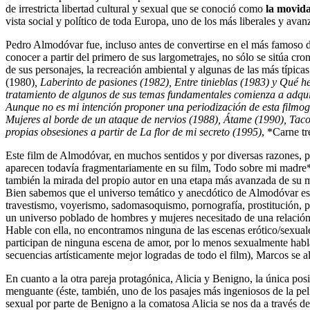
de irrestricta libertad cultural y sexual que se conoció como
la movid
vista social y político de toda Europa, uno de los más liberales y ava
Pedro Almodóvar fue, incluso antes de convertirse en el más famoso de
conocer a partir del primero de sus largometrajes, no sólo se sitúa cro
de sus personajes, la recreación ambiental y algunas de las más típic
(1980)
,
Laberinto de pasiones (1982), Entre tinieblas (1983) y Qué h
tratamiento de algunos de sus temas fundamentales comienza a adquir
Aunque no es mi intención proponer una periodización de esta filmogr
Mujeres al borde de un ataque de nervios (1988), Átame (1990), Taco
propias obsesiones a partir de La flor de mi secreto (1995)
, *Carne t
Este film de Almodóvar, en muchos sentidos y por diversas razones, pa
aparecen todavía fragmentariamente en su film, Todo sobre mi madre*
también la mirada del propio autor en una etapa más avanzada de su mad
Bien sabemos que el universo temático y anecdótico de Almodóvar est
travestismo, voyerismo, sadomasoquismo, pornografía, prostitución, per
un universo poblado de hombres y mujeres necesitado de una relación
Hable con ella, no encontramos ninguna de las escenas erótico/sexuale
participan de ninguna escena de amor, por lo menos sexualmente hab
secuencias artísticamente mejor logradas de todo el film), Marcos se al
En cuanto a la otra pareja protagónica, Alicia y Benigno, la única po
menguante (éste, también, uno de los pasajes más ingeniosos de la pelí
sexual por parte de Benigno a la comatosa Alicia se nos da a través d