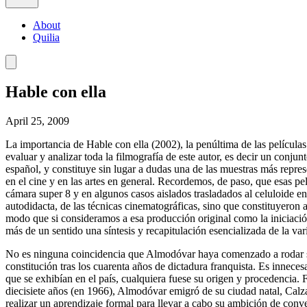
About
Quilia
Hable con ella
April 25, 2009
La importancia de Hable con ella (2002), la penúltima de las películas
evaluar y analizar toda la filmografía de este autor, es decir un conj
español, y constituye sin lugar a dudas una de las muestras más repre
en el cine y en las artes en general. Recordemos, de paso, que esas p
cámara super 8 y en algunos casos aislados trasladados al celuloide 
autodidacta, de las técnicas cinematográficas, sino que constituyeron
modo que si consideramos a esa producción original como la iniciaci
más de un sentido una síntesis y recapitulación esencializada de la va
No es ninguna coincidencia que Almodóvar haya comenzado a rodar s
constitución tras los cuarenta años de dictadura franquista. Es innece
que se exhibían en el país, cualquiera fuese su origen y procedencia.
diecisiete años (en 1966), Almodóvar emigró de su ciudad natal, Calzad
realizar un aprendizaje formal para llevar a cabo su ambición de conv