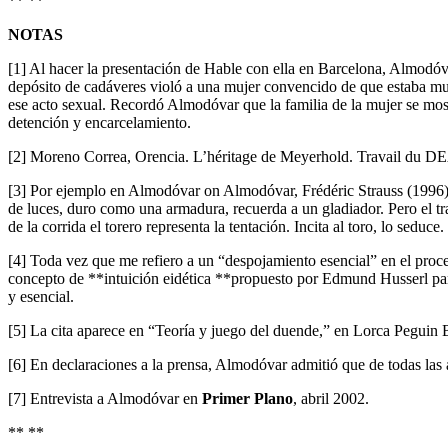
** **
NOTAS
[1] Al hacer la presentación de Hable con ella en Barcelona, Almodóva
depósito de cadáveres violó a una mujer convencido de que estaba muert
ese acto sexual. Recordó Almodóvar que la familia de la mujer se most
detención y encarcelamiento.
[2] Moreno Correa, Orencia. L’héritage de Meyerhold. Travail du DEA
[3] Por ejemplo en Almodóvar on Almodóvar, Frédéric Strauss (1996), 
de luces, duro como una armadura, recuerda a un gladiador. Pero el t
de la corrida el torero representa la tentación. Incita al toro, lo seduc
[4] Toda vez que me refiero a un “despojamiento esencial” en el proc
concepto de **intuición eidética **propuesto por Edmund Husserl par
y esencial.
[5] La cita aparece en “Teoría y juego del duende,” en Lorca Pegui
[6] En declaraciones a la prensa, Almodóvar admitió que de todas las a
[7] Entrevista a Almodóvar en
Primer Plano
, abril 2002.
** **