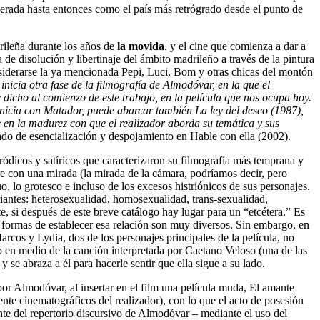
derada hasta entonces como el país más retrógrado desde el punto de
rileña durante los años de
la movida
, y el cine que comienza a dar a
 de disolución y libertinaje del ámbito madrileño a través de la pintura
onsiderarse la ya mencionada Pepi, Luci, Bom y otras chicas del montón
nicia otra fase de la filmografía de Almodóvar, en la que el
dicho al comienzo de este trabajo, en la película que nos ocupa hoy
.
inicia con
Matador
, puede abarcar también La ley del deseo (1987)
,
e en la madurez con que el realizador aborda su temática y sus
do de esencialización y despojamiento en Hable con ella (2002).
ódicos y satíricos que caracterizaron su filmografía más temprana y
e con una mirada (la mirada de la cámara, podríamos decir, pero
, lo grotesco e incluso de los excesos histriónicos de sus personajes.
antes: heterosexualidad, homosexualidad, trans-sexualidad,
e, si después de este breve catálogo hay lugar para un “etcétera.” Es
formas de establecer esa relación son muy diversos. Sin embargo, en
cos y Lydia, dos de los personajes principales de la película, no
en medio de la canción interpretada por Caetano Veloso (una de las
 se abraza a él para hacerle sentir que ella sigue a su lado.
or Almodóvar, al insertar en el film una película muda, El amante
ente cinematográficos del realizador), con lo que el acto de posesión
nte del repertorio discursivo de Almodóvar – mediante el uso del