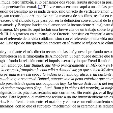
ula muda, pero también, si lo pensamos dos veces, resulta grotesca la pos
a la penetración sexual.
[1]
Tal vez nos acercamos aquí a una de las per
sesión de Benigno no es nada de eso, sino un acto de verdadero amor, u
sco, tan recurrido por Almodóvar en la mayoría de sus films, resulta en e
exceso o el ridículo (que pasa por ser la definición convencional de lo g
 amada y Benigno haciendo el amor con la inconsciente Alicia) para dest
anera. Me permito aquí incluir una breve cita de un trabajo sobre lo g
s III. Lo grotesco en el teatro, dice Orencia, consiste en “captar la at
n el referente de la vida cotidiana, sino con el referente de una vida m
roso. Este tipo de interpretación encierra en sí mismo lo trágico y lo cóm
e y mediante el más directo recurso de las imágenes el profundo nexo o
 buñuelesca en la filmografía de Almodóvar. Si bien puede decirse que 
 a fondo la relación entre el impulso sexual y lo que Freud llamó el in
c. Sin embargo, Luis Buñuel, que filmó principalmente en México y en Fr
e la era post-franquista le concedió a Almodóvar, ya que si bien Méxic
día permitirse en esa época la industria cinematográfica, eran bastant
 – de lo que se atrevió Buñuel, aunque vale la pena enfatizar que en e
sto para éste de quien nos ocupamos hoy. La fuerza destructiva del impu
 y el sadomasoquismo (Pepi, Luci, Bom y la chicas del montón
),
la ninf
algunas de las prácticas sexuales más corrientes. Sin embargo, es al l
te. Para lograrlo, el realizador recurre a un rito intransferiblemente es
ias. El enfrentamiento entre el matador y el toro es un enfrentamiento 
femeninos, con lo que el supuesto “machismo” de la ceremonia se reduce 