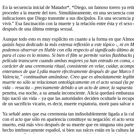
En la secuencia inicial de Matador*, *Diego, un famoso torero ya retira
proceder a la muerte del toro. Simultáneamente, en una secuencia contr
indicaciones que Diego transmite a sus discípulos. En una secuencia p
vivir.” Esa fascinación con la muerte y la relación entre ésta y el se
después de una última entrega sexual.
Aunque todo esto es muy explícito en cuanto a la forma en que Almodó
quizás haya dedicado la más extensa reflexión a este tópico -, ni en 
podemos observar en Hable con ella respecto al significado último d
para el caso es lo mismo. Si bien el film se permite varios
flashbacks
p
película transcurre cuando ambas mujeres ya han entrado en coma, de
carácter de una ceremonia ritual, consistente en velar, cuidar, aco
enteramos de que Lydia muere efectivamente después de que Marco ha
Valencia,” continuaban amándose. Creo que es absolutamente legíti
muerte no sólo se relacionan ontológicamente en el acto sexual (la
pe
vida – resucita – precisamente debido a un acto de amor, la supuest
penetra, esa noche, a su amada inconsciente. Alicia quedará embarazad
hijo nació sin vida – ya que las autoridades deciden ocultarle la recu
de un sacrificio vicario, es decir, muerte expiatoria, morir para salvar o
Ya señalé antes que esa ceremonia tan indisolublemente ligada a la cul
con el acto que sólo en apariencia constituye su negación: el acto sex
muerto, está más vivo después de su muerte que en ninguna otra part
hecho intrínsecamente español, si bien sus raíces están en la cultura l