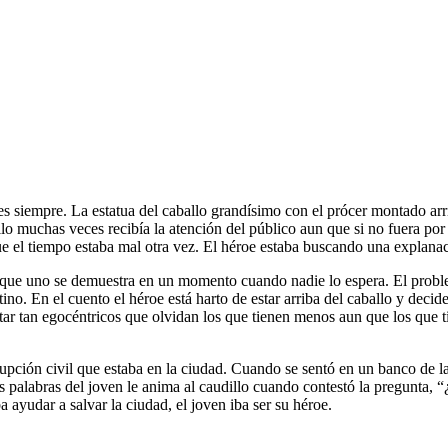
es siempre. La estatua del caballo grandísimo con el prócer montado ar
o muchas veces recibía la atención del público aun que si no fuera por el
e el tiempo estaba mal otra vez. El héroe estaba buscando una explanac
lor que uno se demuestra en un momento cuando nadie lo espera. El pro
ino. En el cuento el héroe está harto de estar arriba del caballo y decide
star tan egocéntricos que olvidan los que tienen menos aun que los que 
pción civil que estaba en la ciudad. Cuando se sentó en un banco de la 
as palabras del joven le anima al caudillo cuando contestó la pregunta, 
a ayudar a salvar la ciudad, el joven iba ser su héroe.