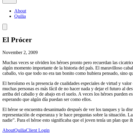
About
Quilia
El Prócer
November 2, 2009
Muchas veces se olviden los héroes pronto pero recuerdan las cicatric
algún momento importante de la historia del país. El maravilloso caball
caballo, vio que todo no era tan bonito como hubiera pensado, sino qu
El heroísmo es la presencia de cualidades especiales de virtud y va
muchas personas es más fácil de no hacer nada y dejar el futuro al dest
arriba del caballo y de abajo en el suelo. A veces los héroes pueden e
esperando que algún día puedan ser como ellos.
El héroe se encuentra desanimado después de ver los tanques y la disru
representación de esperanza y le hace preguntas sobre la situación. L
nadie”. Para el héroe esto significaba que el joven tenía un plan que ib
About
Quilia
Client Login