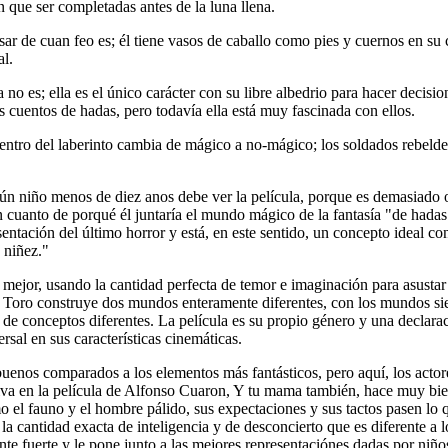
 que ser completadas antes de la luna llena.
pesar de cuan feo es; él tiene vasos de caballo como pies y cuernos en s
al.
 no es; ella es el único carácter con su libre albedrio para hacer deci
os cuentos de hadas, pero todavía ella está muy fascinada con ellos.
 centro del laberinto cambia de mágico a no-mágico; los soldados rebel
gún niño menos de diez anos debe ver la película, porque es demasiado 
cuanto de porqué él juntaría el mundo mágico de la fantasía "de hadas" 
ntación del último horror y está, en este sentido, un concepto ideal co
 niñez."
l mejor, usando la cantidad perfecta de temor e imaginación para asusta
l Toro construye dos mundos enteramente diferentes, con los mundos siem
de conceptos diferentes. La película es su propio género y una declarac
rsal en sus características cinemáticas.
 buenos comparados a los elementos más fantásticos, pero aquí, los actor
va en la película de Alfonso Cuaron, Y tu mama también, hace muy bien
 el fauno y el hombre pálido, sus expectaciones y sus tactos pasen lo
 la cantidad exacta de inteligencia y de desconcierto que es diferente a 
nte fuerte y le pone junto a las mejores representaciónes dadas por niño