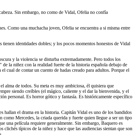
u cabeza. Sin embargo, no como de Vidal, Ofelia no confía
siones. Como una muchacha joven, Ofelia se encuentra a si misma entre
des tienen identidades dobles; y los pocos momentos honestos de Vidal
oscura y la violencia se disturba extremadamente. Pero todos los
de la niñez con la realidad fuerte de la historia española debajo de
n el cual de contar un cuento de hadas creado para adultos. Porque el
r el alma de todos. Su meta es muy ambiciosa, él quisiera que
pre siendo creíbles (el mágico, caliente y el dar la bienvenida, y el
ión personal. Es horror gótico y fantasía. Es históricamente específico
es hallan el drama en la historia. Capitán Vidal es uno de los bandidos
 como Mercedes, la criada querida y fuerte quien llegue a ser un tipo
 que una película requiere generalmente. Sin embargo, Baquero es
los clichés típicos de la niñez y hace que las audiencias sientan que son
s.