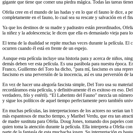
gigante que tiene que comer una piedra mágica. Todas las tareas tienen
Ofelia cree en el mundo de las hadas y en lo que el fauno le dice, a 
completamente en el fauno, lo cual sea su rescate y salvación en el fin
Ya que los destinos de su madre y padrastro están preordinados, Ofelia
la niñez y la adolescencia; le dicen que ella es demasiado vieja para l
El tema de la dualidad se repite muchas veces durante la película. El
ocurren cuando él está en frente de un espejo.
Aunque esta película incluye una historia para y acerca de niños, nin
demás deben ver esta película. Es una parábola para nuestra época. En 
Franco, Guillermo del Toro ha dicho, "para mí, fascismo es una represe
fascismo es una perversión de la inocencia, así es una perversión de la
En vez de hacer una alegoría fascista simple, Del Toro usa su materia
recordáramos esta película, y definitivamente él es exitoso en eso. De
verdadero, frío y estéril). “El Laberinto del Fauno" mezcla un número 
y sigue los políticos de aquel tiempo perfectamente pero también unive
En muchas películas, las interpretaciones de los actores no serian tan
más espantosos de mucho tiempo, y Maribel Verdu, que era tan atracti
de madre sustituta para Ofelia. Doug Jones, tomando dos papeles como
quien toma la atención durante la película. Ella interpreta a Ofelia con
parte de la fantasía de esta muchacha joven. Su interpretación es basta