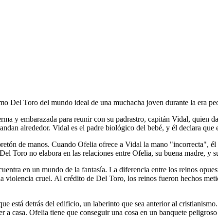
rmo Del Toro del mundo ideal de una muchacha joven durante la era peo
ma y embarazada para reunir con su padrastro, capitán Vidal, quien da s
ndan alrededor. Vidal es el padre biológico del bebé, y él declara que e
apretón de manos. Cuando Ofelia ofrece a Vidal la mano "incorrecta", é
, Del Toro no elabora en las relaciones entre Ofelia, su buena madre, y 
uentra en un mundo de la fantasía. La diferencia entre los reinos opuest
la violencia cruel. Al crédito de Del Toro, los reinos fueron hechos m
e está detrás del edificio, un laberinto que sea anterior al cristianismo.
lver a casa. Ofelia tiene que conseguir una cosa en un banquete peligros