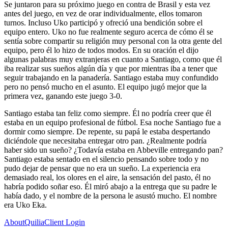
Se juntaron para su próximo juego en contra de Brasil y esta vez
antes del juego, en vez de orar individualmente, ellos tomaron
turnos. Incluso Uko participó y ofreció una bendición sobre el
equipo entero. Uko no fue realmente seguro acerca de cómo él se
sentía sobre compartir su religión muy personal con la otra gente del
equipo, pero él lo hizo de todos modos. En su oración el dijo
algunas palabras muy extranjeras en cuanto a Santiago, como que él
iba realizar sus sueños algún día y que por mientras iba a tener que
seguir trabajando en la panadería. Santiago estaba muy confundido
pero no pensó mucho en el asunto. El equipo jugó mejor que la
primera vez, ganando este juego 3-0.
Santiago estaba tan feliz como siempre. Él no podría creer que él
estaba en un equipo profesional de fútbol. Esa noche Santiago fue a
dormir como siempre. De repente, su papá le estaba despertando
diciéndole que necesitaba entregar otro pan. ¿Realmente podría
haber sido un sueño? ¿Todavía estaba en Abbeville entregando pan?
Santiago estaba sentado en el silencio pensando sobre todo y no
pudo dejar de pensar que no era un sueño. La experiencia era
demasiado real, los olores en el aire, la sensación del pasto, él no
habría podido soñar eso. Él miró abajo a la entrega que su padre le
había dado, y el nombre de la persona le asustó mucho. El nombre
era Uko Eka.
About
Quilia
Client Login