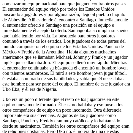
comenzar un equipo nacional para que jueguen contra otros países.
El entrenador del equipo viajó por todos los Estados Unidos
buscando a jugadores y por alguna razón, llego al pueblo chiquito
de Abbeville. Allí es donde él encontró a Santiago. Inmediatamente
el entrenador ofreció a Santiago una posición en el equipo e
inmediatamente él aceptó la oferta. Santiago iba a cumplir su sueño
que había tenido por vida. La búsqueda para otros jugadores
continuó a través de los estados. Los jugadores de todas partes del
mundo compusieron el equipo de los Estados Unidos. Pancho de
México y Freddy de la Argentina. Había algunos muchachos
americanos que se llamaban Michael, Johnny y Frank y un jugador
inglés que se llamaba Jon. El equipo se llenó muy rápido. Mientras
el entrenador continuaba su búsqueda él encontró un hombre joven
con talentos asombrosos. Èl miró a este hombre joven jugar fútbol,
él estaba asombrado de sus habilidades y sabía que él necesitaba a
este hombre para ser parte del equipo. El nombre de este jugador era
Uko Eka, y él era de Nigeria.
Uko era un poco diferente que el resto de los jugadores en este
equipo nuevamente formado. Él casi no hablaba y eso puso a los
otros compañeros de equipo un poco incomodo. Otra diferencia
importante era sus creencias. Algunos de los jugadores como
Santiago, Pancho y Freddy eran muy católicos y lo habían sido
desde su nacimiento. También los otros compañeros del equipo eran
de religiones cristianas. Pero Uko no, él no era de una de estas