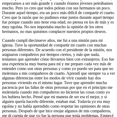
empezamos a ser más grande y cuando éramos jóvenes peleábamos
mucho. Pero yo creo que todos pelean con sus hermanos un poco.
Durante aquel tiempo, era un poco más difícil de compartir el cuarto.
Creo que la razón que no pudimos estar juntos durante aquel tiempo
fue porque cuando uno tiene esta edad, no piensa en los de más y es
muy egoísta. No nos importaba mucho la opinión de los otros
hermanos, no mas quisimos complacer nuestros propios deseos.
Cuando cumplí diecinueve años, me fui a una misión para mi
iglesia. Tuve la oportunidad de compartir mi cuarto con muchas
personas diferentes. De acuerdo con el presidente de la misión, nos
asignaron compañeros por tiempos ciertos, y más que nada,
teníamos que aprender cómo llevarnos bien con extranjeros. Eso fue
una experiencia muy buena para mí y me preparo cada vez más de
entender como son otras personas y como yo puedo ser para que no
molestara a mis compañeros de cuarto. Aprendí que siempre va a ver
algunas diferencias entre los modos de vivir cuando hay dos
personas viviendo en el mismo lugar. Tuve que aprender mucha
paciencia por las faltas de otras personas por que en el principio me
molestaría cuando mis compañeros no hicieron las cosas como yo
los hubiera hecho. Pensé que mi manera de ser era el mejor, y si
alguien quería hacerlo diferente, estaban mal. Todavía yo era muy
egoísta y no había aprendido como respetar las opiniones de otras
personas. Después de que hice enojar algunos de mis compañeros,
me di cuenta de que yo fue la persona que tenía problemas. Empecé